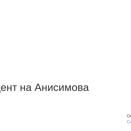
ент на Анисимова
О
С